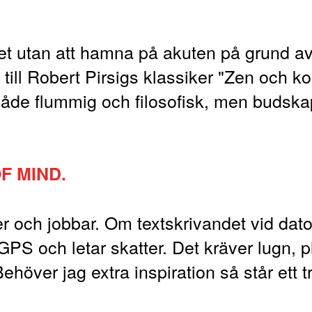
ivet utan att hamna på akuten på grund a
till Robert Pirsigs klassiker "Zen och k
åde flummig och filosofisk, men budskap
F MIND.
r och jobbar. Om textskrivandet vid datorn 
PS och letar skatter. Det kräver lugn, p
 Behöver jag extra inspiration så står ett