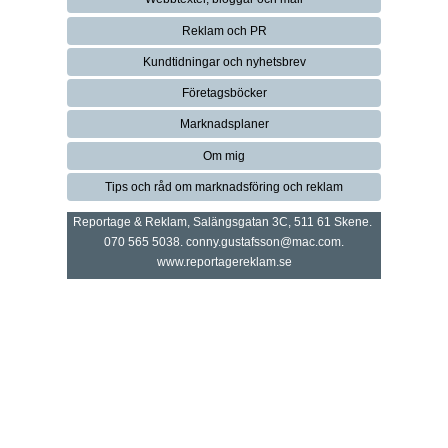
Reklam och PR
Kundtidningar och nyhetsbrev
Företagsböcker
Marknadsplaner
Om mig
Tips och råd om marknadsföring och reklam
Reportage & Reklam, Salängsgatan 3C, 511 61 Skene.
070 565 5038. conny.gustafsson@mac.com.
www.reportagereklam.se